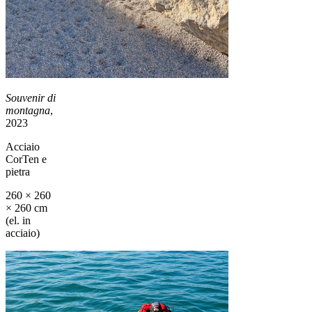
Souvenir di
montagna
,
2023
Acciaio
CorTen e
pietra
260 × 260
× 260 cm
(el. in
acciaio)