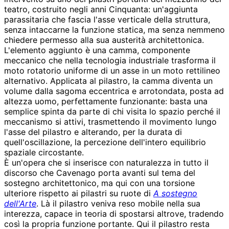
teatro, costruito negli anni Cinquanta: un'aggiunta
parassitaria che fascia l'asse verticale della struttura,
senza intaccarne la funzione statica, ma senza nemmeno
chiedere permesso alla sua austerità architettonica.
L'elemento aggiunto è una camma, componente
meccanico che nella tecnologia industriale trasforma il
moto rotatorio uniforme di un asse in un moto rettilineo
alternativo. Applicata al pilastro, la camma diventa un
volume dalla sagoma eccentrica e arrotondata, posta ad
altezza uomo, perfettamente funzionante: basta una
semplice spinta da parte di chi visita lo spazio perché il
meccanismo si attivi, trasmettendo il movimento lungo
l'asse del pilastro e alterando, per la durata di
quell'oscillazione, la percezione dell'intero equilibrio
spaziale circostante.
È un'opera che si inserisce con naturalezza in tutto il
discorso che Cavenago porta avanti sul tema del
sostegno architettonico, ma qui con una torsione
ulteriore rispetto ai pilastri su ruote di
A sostegno
dell'Arte
. Là il pilastro veniva reso mobile nella sua
interezza, capace in teoria di spostarsi altrove, tradendo
così la propria funzione portante. Qui il pilastro resta