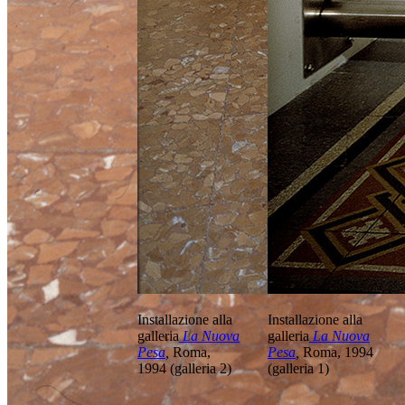
Installazione alla
Installazione alla
galleria
La Nuova
galleria
La Nuova
Pesa
,
Roma,
Pesa
,
Roma, 1994
1994 (galleria 2)
(galleria 1)