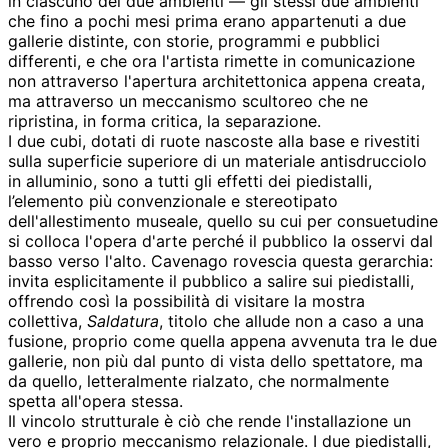
in ciascuno dei due ambienti — gli stessi due ambienti
che fino a pochi mesi prima erano appartenuti a due
gallerie distinte, con storie, programmi e pubblici
differenti, e che ora l'artista rimette in comunicazione
non attraverso l'apertura architettonica appena creata,
ma attraverso un meccanismo scultoreo che ne
ripristina, in forma critica, la separazione.
I due cubi, dotati di ruote nascoste alla base e rivestiti
sulla superficie superiore di un materiale antisdrucciolo
in alluminio, sono a tutti gli effetti dei piedistalli,
l’elemento più convenzionale e stereotipato
dell'allestimento museale, quello su cui per consuetudine
si colloca l'opera d'arte perché il pubblico la osservi dal
basso verso l'alto. Cavenago rovescia questa gerarchia:
invita esplicitamente il pubblico a salire sui piedistalli,
offrendo così la possibilità di visitare la mostra
collettiva,
Saldatura
, titolo che allude non a caso a una
fusione, proprio come quella appena avvenuta tra le due
gallerie, non più dal punto di vista dello spettatore, ma
da quello, letteralmente rialzato, che normalmente
spetta all'opera stessa.
Il vincolo strutturale è ciò che rende l'installazione un
vero e proprio meccanismo relazionale. I due piedistalli,