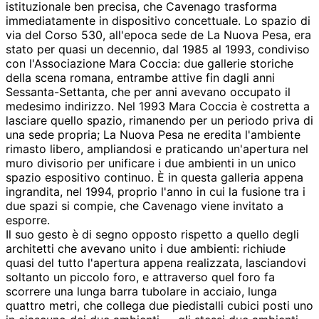
istituzionale ben precisa, che Cavenago trasforma
immediatamente in dispositivo concettuale. Lo spazio di
via del Corso 530, all'epoca sede de La Nuova Pesa, era
stato per quasi un decennio, dal 1985 al 1993, condiviso
con l'Associazione Mara Coccia: due gallerie storiche
della scena romana, entrambe attive fin dagli anni
Sessanta-Settanta, che per anni avevano occupato il
medesimo indirizzo. Nel 1993 Mara Coccia è costretta a
lasciare quello spazio, rimanendo per un periodo priva di
una sede propria; La Nuova Pesa ne eredita l'ambiente
rimasto libero, ampliandosi e praticando un'apertura nel
muro divisorio per unificare i due ambienti in un unico
spazio espositivo continuo. È in questa galleria appena
ingrandita, nel 1994, proprio l'anno in cui la fusione tra i
due spazi si compie, che Cavenago viene invitato a
esporre.
Il suo gesto è di segno opposto rispetto a quello degli
architetti che avevano unito i due ambienti: richiude
quasi del tutto l'apertura appena realizzata, lasciandovi
soltanto un piccolo foro, e attraverso quel foro fa
scorrere una lunga barra tubolare in acciaio, lunga
quattro metri, che collega due piedistalli cubici posti uno