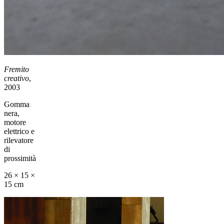
Fremito
creativo
,
2003
Gomma
nera,
motore
elettrico e
rilevatore
di
prossimità
26 × 15 ×
15 cm