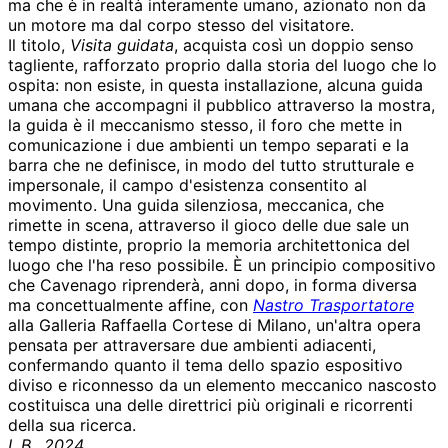
ma che è in realtà interamente umano, azionato non da
un motore ma dal corpo stesso del visitatore.
Il titolo,
Visita guidata
, acquista così un doppio senso
tagliente, rafforzato proprio dalla storia del luogo che lo
ospita: non esiste, in questa installazione, alcuna guida
umana che accompagni il pubblico attraverso la mostra,
la guida è il meccanismo stesso, il foro che mette in
comunicazione i due ambienti un tempo separati e la
barra che ne definisce, in modo del tutto strutturale e
impersonale, il campo d'esistenza consentito al
movimento. Una guida silenziosa, meccanica, che
rimette in scena, attraverso il gioco delle due sale un
tempo distinte, proprio la memoria architettonica del
luogo che l'ha reso possibile. È un principio compositivo
che Cavenago riprenderà, anni dopo, in forma diversa
ma concettualmente affine, con
Nastro Trasportatore
alla Galleria Raffaella Cortese di Milano, un'altra opera
pensata per attraversare due ambienti adiacenti,
confermando quanto il tema dello spazio espositivo
diviso e riconnesso da un elemento meccanico nascosto
costituisca una delle direttrici più originali e ricorrenti
della sua ricerca.
L.B., 2024