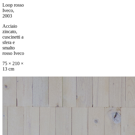
Loop rosso
Iveco,
2003
Acciaio
zincato,
cuscinetti a
sfera e
smalto
rosso Iveco
75 × 210 ×
13 cm