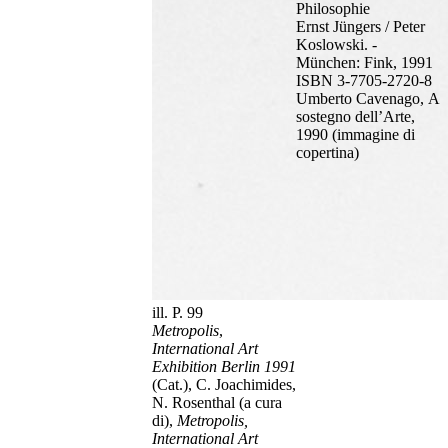
Philosophie
Ernst Jüngers / Peter
Koslowski. -
München: Fink, 1991
ISBN 3-7705-2720-8
Umberto Cavenago, A
sostegno dell’Arte,
1990 (immagine di
copertina)
ill. P. 99
Metropolis
,
International Art
Exhibition Berlin 1991
(Cat.), C. Joachimides,
N. Rosenthal (a cura
di),
Metropolis,
International Art