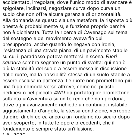
accidentato, irregolare, dove l'unico modo di avanzare è
spigolare, inclinarsi, negoziare curva dopo curva un
suolo che non offre alcuna garanzia di orizzontalità.
Alla domanda se questo sia una metafora, la risposta più
onesta è: probabilmente sì, e funziona proprio perché
non è dichiarata. Tutta la ricerca di Cavenago sul tema
del sostegno e del movimento aveva fin qui
presupposto, anche quando lo negava con ironia,
l'esistenza di una strada piana, di un pavimento stabile
su cui il paradosso poteva mettersi in scena.
Fuori
squadra
sembra segnare un punto di svolta: qui non è
più la stabilità del suolo a essere messa in discussione
dalle ruote, ma la possibilità stessa di un suolo stabile a
essere esclusa in partenza. Le ruote non promettono più
una fuga comoda verso altrove, come nei pilastri
berlinesi o nel piccolo
4WD
da portafoglio: promettono
soltanto un'avventura su un terreno che non perdona,
dove ogni avanzamento richiede un continuo, instabile
aggiustamento d'angolo, la stessa condizione, verrebbe
da dire, di chi cerca ancora un fondamento sicuro dopo
aver scoperto, in tutte le opere precedenti, che il
fondamento è sempre stato un'illusione.
L.B., 2020