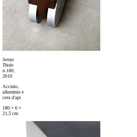
Senza
Titolo
n.180
,
2010
Acciaio,
alluminio e
cera d'api
180 × 6 ×
21,5 cm