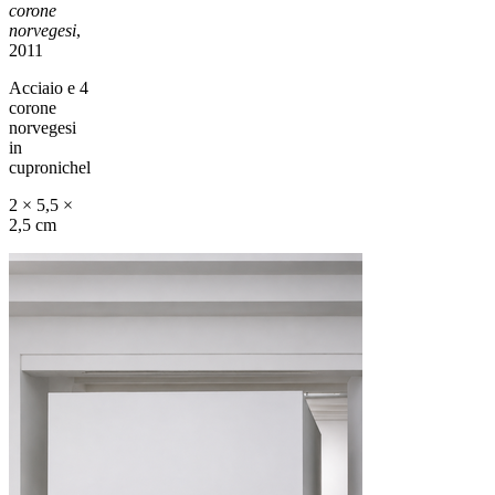
corone
norvegesi
,
2011
Acciaio e 4
corone
norvegesi
in
cupronichel
2 × 5,5 ×
2,5 cm