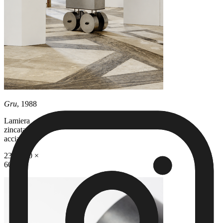
Gru
, 1988
Lamiera
zincata e
acciaio
233 × 90 ×
60 cm