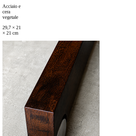
Acciaio e
cera
vegetale
29,7 × 21
× 21 cm