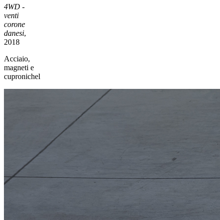
4WD -
venti
corone
danesi
,
2018
Acciaio,
magneti e
cupronichel