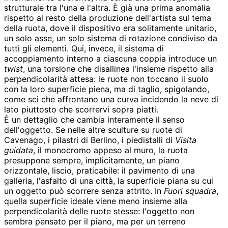
strutturale tra l'una e l'altra. È già una prima anomalia
rispetto al resto della produzione dell'artista sul tema
della ruota, dove il dispositivo era solitamente unitario,
un solo asse, un solo sistema di rotazione condiviso da
tutti gli elementi. Qui, invece, il sistema di
accoppiamento interno a ciascuna coppia introduce un
twist
, una torsione che disallinea l'insieme rispetto alla
perpendicolarità attesa: le ruote non toccano il suolo
con la loro superficie piena, ma di taglio, spigolando,
come sci che affrontano una curva incidendo la neve di
lato piuttosto che scorrervi sopra piatti.
È un dettaglio che cambia interamente il senso
dell'oggetto. Se nelle altre sculture su ruote di
Cavenago, i pilastri di Berlino, i piedistalli di
Visita
guidata
, il monocromo appeso al muro, la ruota
presuppone sempre, implicitamente, un piano
orizzontale, liscio, praticabile: il pavimento di una
galleria, l'asfalto di una città, la superficie piana su cui
un oggetto può scorrere senza attrito. In
Fuori squadra
,
quella superficie ideale viene meno insieme alla
perpendicolarità delle ruote stesse: l'oggetto non
sembra pensato per il piano, ma per un terreno