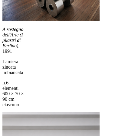
A sostegno
dell'Arte (I
pilastri di
Berlino)
,
1991
Lamiera
zincata
imbiancata
n.6
elementi
600 × 70 ×
90 cm
ciascuno