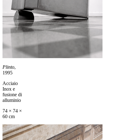
Plinto
,
1995
Acciaio
Inox e
fusione di
alluminio
74 × 74 ×
60 cm