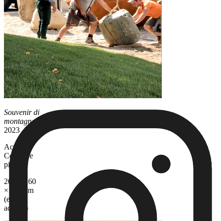
Souvenir di
montagna
,
2023
Acciaio
CorTen e
pietra
260 × 260
× 260 cm
(el. in
acciaio)