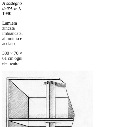
A sostegno
dell'Arte I
,
1990
Lamiera
zincata
imbiancata,
alluminio e
acciaio
300 × 70 ×
61 cm ogni
elemento