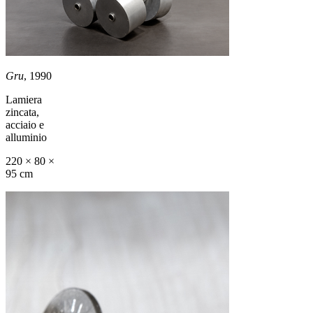
Gru
, 1990
Lamiera
zincata,
acciaio e
alluminio
220 × 80 ×
95 cm