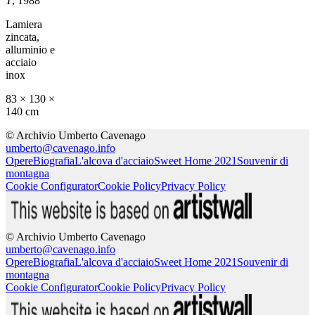
T
, 1988
Lamiera
zincata,
alluminio e
acciaio
inox
83 × 130 ×
140 cm
© Archivio Umberto Cavenago
umberto@cavenago.info
Opere
Biografia
L'alcova d'acciaio
Sweet Home 2021
Souvenir di
montagna
Cookie Configurator
Cookie Policy
Privacy Policy
© Archivio Umberto Cavenago
umberto@cavenago.info
Opere
Biografia
L'alcova d'acciaio
Sweet Home 2021
Souvenir di
montagna
Cookie Configurator
Cookie Policy
Privacy Policy