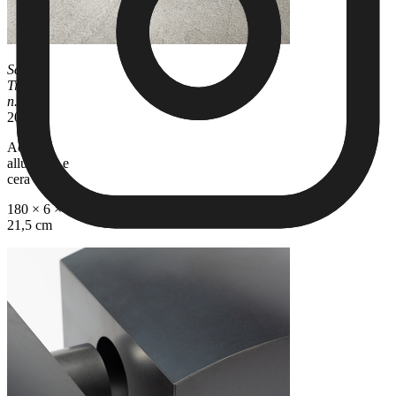
Senza
Titolo
n.180
,
2010
Acciaio,
alluminio e
cera d'api
180 × 6 ×
21,5 cm