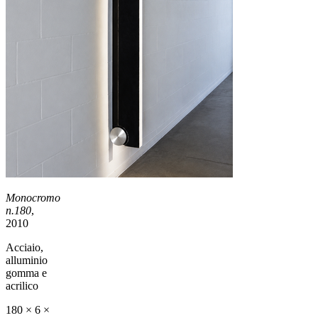
Monocromo
n.180
,
2010
Acciaio,
alluminio
gomma e
acrilico
180 × 6 ×