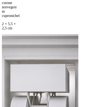
corone
norvegesi
in
cupronichel
2 × 5,5 ×
2,5 cm