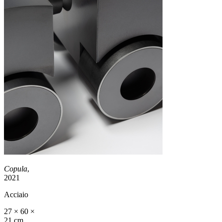
Copula
,
2021
Acciaio
27 × 60 ×
21 cm