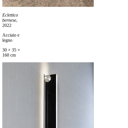
Eclettico
bernese
,
2022
Acciaio e
legno
30 × 35 ×
160 cm