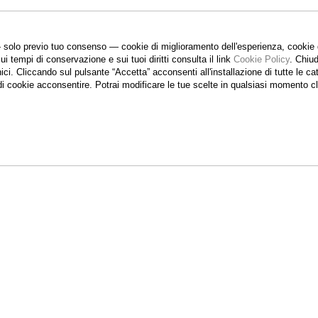
 solo previo tuo consenso — cookie di miglioramento dell'esperienza, cookie di
sui tempi di conservazione e sui tuoi diritti consulta il link
Cookie Policy
.
Chiud
nici. Cliccando sul pulsante “Accetta”
acconsenti all'installazione di tutte le 
 di cookie acconsentire. Potrai modificare le tue scelte in qualsiasi momento 