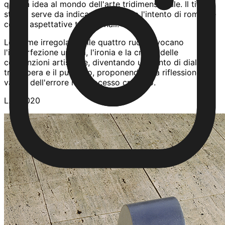
questa idea al mondo dell'arte tridimensionale. Il titolo
stesso serve da indicazione e svela l'intento di rompere
con le aspettative tradizionali.
Le forme irregolari delle quattro ruote evocano
l'imperfezione umana, l'ironia e la critica delle
convenzioni artistiche, diventando un punto di dialogo
tra l'opera e il pubblico, proponendo una riflessione sul
valore dell'errore nel processo creativo.
L.B. 2020