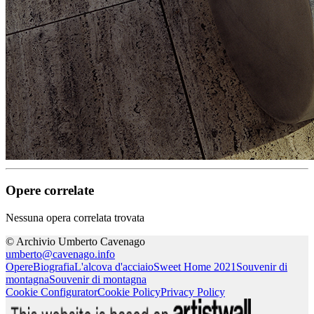
Opere correlate
Nessuna opera correlata trovata
© Archivio Umberto Cavenago
umberto@cavenago.info
Opere
Biografia
L'alcova d'acciaio
Sweet Home 2021
Souvenir di
montagna
Souvenir di montagna
Cookie Configurator
Cookie Policy
Privacy Policy