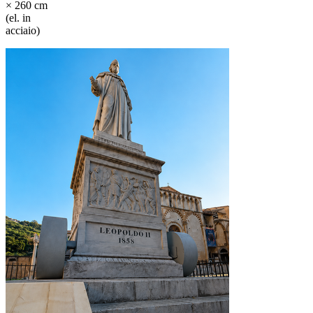
× 260 cm
(el. in
acciaio)