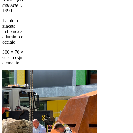
dell'Arte I
,
1990
Lamiera
zincata
imbiancata,
alluminio e
acciaio
300 × 70 ×
61 cm ogni
elemento