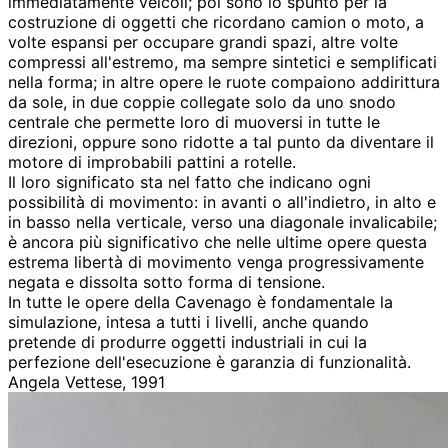
immediatamente veicoli; poi sono lo spunto per la
costruzione di oggetti che ricordano camion o moto, a
volte espansi per occupare grandi spazi, altre volte
compressi all'estremo, ma sempre sintetici e semplificati
nella forma; in altre opere le ruote compaiono addirittura
da sole, in due coppie collegate solo da uno snodo
centrale che permette loro di muoversi in tutte le
direzioni, oppure sono ridotte a tal punto da diventare il
motore di improbabili pattini a rotelle.
Il loro significato sta nel fatto che indicano ogni
possibilità di movimento: in avanti o all'indietro, in alto e
in basso nella verticale, verso una diagonale invalicabile;
è ancora più significativo che nelle ultime opere questa
estrema libertà di movimento venga progressivamente
negata e dissolta sotto forma di tensione.
In tutte le opere della Cavenago è fondamentale la
simulazione, intesa a tutti i livelli, anche quando
pretende di produrre oggetti industriali in cui la
perfezione dell'esecuzione è garanzia di funzionalità.
Angela Vettese, 1991