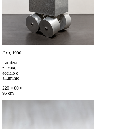
Gru
, 1990
Lamiera
zincata,
acciaio e
alluminio
220 × 80 ×
95 cm