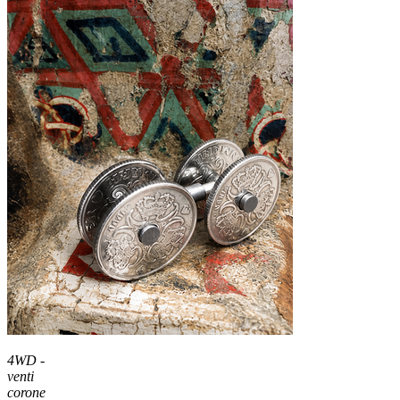
4WD -
venti
corone