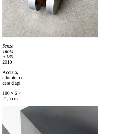
Senza
Titolo
n.180
,
2010
Acciaio,
alluminio e
cera d'api
180 × 6 ×
21,5 cm