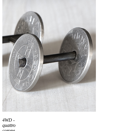
4WD -
quattro
corone