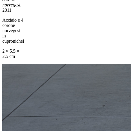
norvegesi
,
2011
Acciaio e 4
corone
norvegesi
in
cupronichel
2 × 5,5 ×
2,5 cm