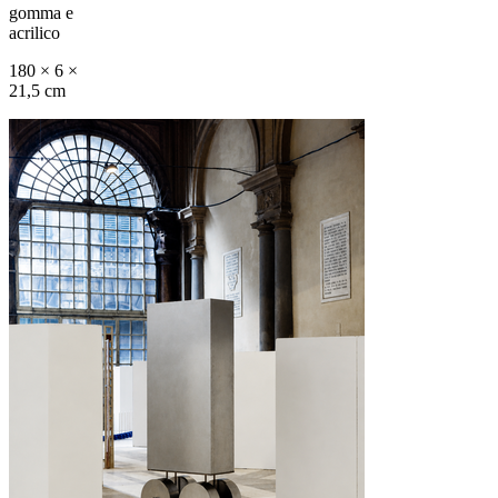
gomma e
acrilico
180 × 6 ×
21,5 cm