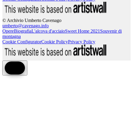
© Archivio Umberto Cavenago
umberto@cavenago.info
Opere
Biografia
L'alcova d'acciaio
Sweet Home 2021
Souvenir di
montagna
Cookie Configurator
Cookie Policy
Privacy Policy