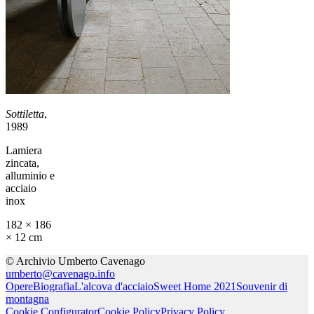
Sottiletta
,
1989
Lamiera
zincata,
alluminio e
acciaio
inox
182 × 186
× 12 cm
© Archivio Umberto Cavenago
umberto@cavenago.info
Opere
Biografia
L'alcova d'acciaio
Sweet Home 2021
Souvenir di
montagna
Cookie Configurator
Cookie Policy
Privacy Policy