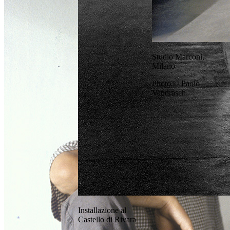
Studio Marconi,
Milano
Photo © Paolo
Vandrasch
Installazione al
Castello di Rivara