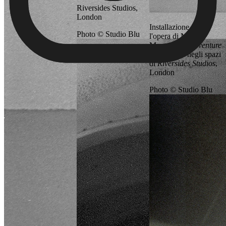
Riversides Studios,
London
Installazione con
Photo © Studio Blu
l'opera di Marco
Mazzucconi
Avventure
domestich
e negli spazi
di
Riversides Studios
,
London
Photo © Studio Blu