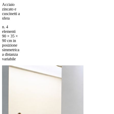
Acciaio
zincato e
cuscinetti a
sfera
n. 4
elementi
90 × 35 ×
90 cm in
posizione
simmetrica
a distanza
variabile