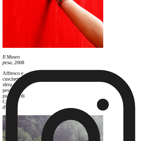
Il Museo
pesa
, 2008
Affresco e
cuscinetti a
sfera su ex
pesa
pubblica di
Crotta
d'Adda