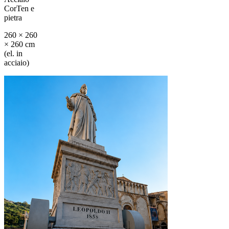
CorTen e
pietra
260 × 260
× 260 cm
(el. in
acciaio)