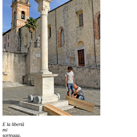
E la libertà
mi
sorregga
,