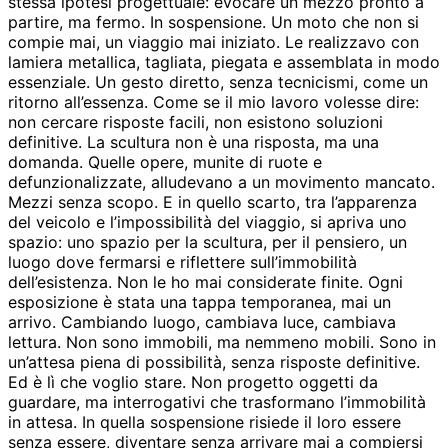
stessa ipotesi progettuale: evocare un mezzo pronto a
partire, ma fermo. In sospensione. Un moto che non si
compie mai, un viaggio mai iniziato. Le realizzavo con
lamiera metallica, tagliata, piegata e assemblata in modo
essenziale. Un gesto diretto, senza tecnicismi, come un
ritorno all’essenza. Come se il mio lavoro volesse dire:
non cercare risposte facili, non esistono soluzioni
definitive. La scultura non è una risposta, ma una
domanda. Quelle opere, munite di ruote e
defunzionalizzate, alludevano a un movimento mancato.
Mezzi senza scopo. E in quello scarto, tra l’apparenza
del veicolo e l’impossibilità del viaggio, si apriva uno
spazio: uno spazio per la scultura, per il pensiero, un
luogo dove fermarsi e riflettere sull’immobilità
dell’esistenza. Non le ho mai considerate finite. Ogni
esposizione è stata una tappa temporanea, mai un
arrivo. Cambiando luogo, cambiava luce, cambiava
lettura. Non sono immobili, ma nemmeno mobili. Sono in
un’attesa piena di possibilità, senza risposte definitive.
Ed è lì che voglio stare. Non progetto oggetti da
guardare, ma interrogativi che trasformano l’immobilità
in attesa. In quella sospensione risiede il loro essere
senza essere, diventare senza arrivare mai a compiersi