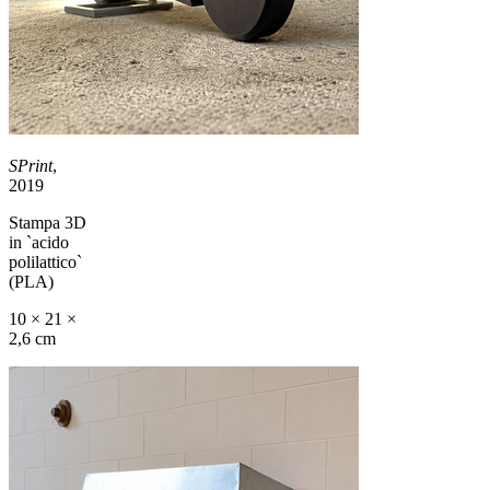
SPrint
,
2019
Stampa 3D
in `acido
polilattico`
(PLA)
10 × 21 ×
2,6 cm