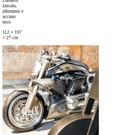
Lamiera
zincata,
alluminio e
acciaio
inox
112 × 197
× 27 cm