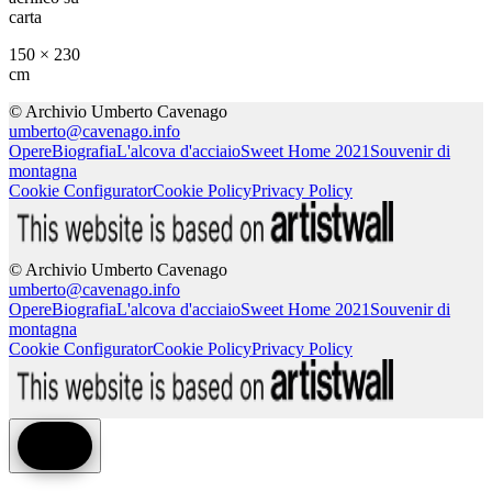
carta
150 × 230
cm
© Archivio Umberto Cavenago
umberto@cavenago.info
Opere
Biografia
L'alcova d'acciaio
Sweet Home 2021
Souvenir di
montagna
Cookie Configurator
Cookie Policy
Privacy Policy
© Archivio Umberto Cavenago
umberto@cavenago.info
Opere
Biografia
L'alcova d'acciaio
Sweet Home 2021
Souvenir di
montagna
Cookie Configurator
Cookie Policy
Privacy Policy