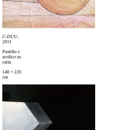
C-DUU
,
2011
Pastello e
acrilico su
carta
140 × 220
cm