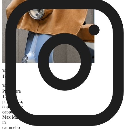
Vespa,
1993
Vespa
Primavera
125,
parabrezza,
coprisella e
cappotto
Max Mara
in
cammello