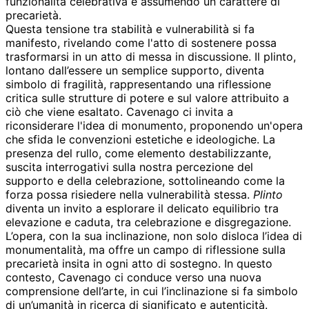
funzionalità celebrativa e assumendo un carattere di
precarietà.
Questa tensione tra stabilità e vulnerabilità si fa
manifesto, rivelando come l'atto di sostenere possa
trasformarsi in un atto di messa in discussione. Il plinto,
lontano dall’essere un semplice supporto, diventa
simbolo di fragilità, rappresentando una riflessione
critica sulle strutture di potere e sul valore attribuito a
ciò che viene esaltato. Cavenago ci invita a
riconsiderare l'idea di monumento, proponendo un'opera
che sfida le convenzioni estetiche e ideologiche. La
presenza del rullo, come elemento destabilizzante,
suscita interrogativi sulla nostra percezione del
supporto e della celebrazione, sottolineando come la
forza possa risiedere nella vulnerabilità stessa.
Plinto
diventa un invito a esplorare il delicato equilibrio tra
elevazione e caduta, tra celebrazione e disgregazione.
L’opera, con la sua inclinazione, non solo disloca l’idea di
monumentalità, ma offre un campo di riflessione sulla
precarietà insita in ogni atto di sostegno. In questo
contesto, Cavenago ci conduce verso una nuova
comprensione dell’arte, in cui l’inclinazione si fa simbolo
di un’umanità in ricerca di significato e autenticità.