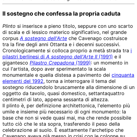
Il sostegno che confessa la propria caduta
Plinto
si inserisce a pieno titolo, seppure con uno scarto
di scala e di lessico materico significativo, nel grande
corpus
A sostegno dell'Arte
che Cavenago costruisce
tra la fine degli anni Ottanta e i decenni successivi.
Cronologicamente si colloca proprio a metà strada tra
i
pilastri berlinesi di
A sostegno dell'Arte II
(1991)
e il
gigantesco
Pilastro Crepadona
(1999)
: un momento in
cui l'artista, dopo aver sperimentato la scala
monumentale e quella distesa a pavimento dei
cinquanta
elementi del 1992
, torna a interrogare il tema del
sostegno riducendolo bruscamente alla dimensione di un
oggetto da tavolo, quasi domestico, settantaquattro
centimetri di lato, appena sessanta di altezza.
Il plinto è, per definizione architettonica, l'elemento più
umile e insieme più necessario di ogni monumento: la
base che non si vede quasi mai, ma che rende possibile
tutto ciò che le sta sopra, trasferendo il peso della
celebrazione al suolo. È esattamente l'archetipo che
Cavenago aveva già messo in crisi con le colonne su