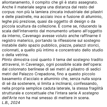
allontanamento, il compito che gli è stato assegnato.
Anche il materiale segna una distanza dal resto del
corpus: non più la lamiera zincata industriale dei pilastri
e delle piastrelle, ma acciaio inox e fusione di alluminio,
leghe più preziose, quasi da oggetto di design o da
piccola scultura da collezione. È come se, riducendo la
scala dell'intervento dal monumento urbano all'oggetto
da interno, Cavenago avesse voluto anche raffinarne il
registro materico, portando la riflessione sul sostegno
instabile dallo spazio pubblico, piazze, palazzi storici,
colonnati, a quello più intimo e concentrato dello studio
o della vetrina.
Plinto
dimostra così quanto il tema del sostegno tradito
attraversi, in Cavenago, ogni possibile scala dell'opera:
dal colonnato berlinese di sei metri al pilastro di sedici
metri del Palazzo Crepadona, fino a questo piccolo
basamento d'acciaio e alluminio che, senza nulla sopra
di sé da sostenere, si limita a inclinarsi, confessando,
nella propria semplice caduta laterale, la stessa fragilità
strutturale e concettuale che l'intera serie
A sostegno
dell'Arte
non ha mai smesso di mettere in scena.
L.B., 2024