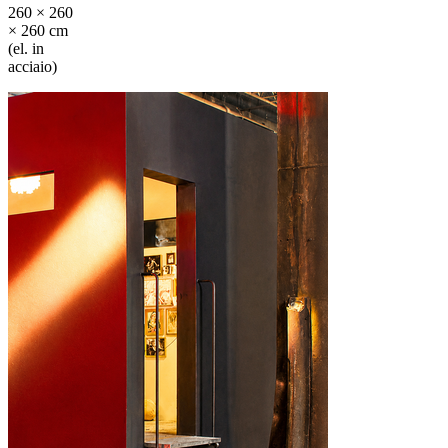
260 × 260
× 260 cm
(el. in
acciaio)