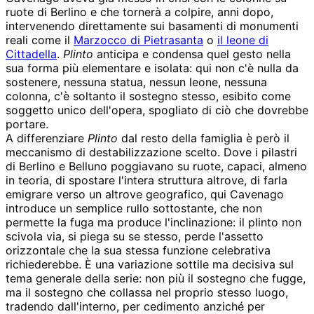
ruote di Berlino e che tornerà a colpire, anni dopo,
intervenendo direttamente sui basamenti di monumenti
reali come il
Marzocco di Pietrasanta
o
il leone di
Cittadella
.
Plinto
anticipa e condensa quel gesto nella
sua forma più elementare e isolata: qui non c'è nulla da
sostenere, nessuna statua, nessun leone, nessuna
colonna, c'è soltanto il sostegno stesso, esibito come
soggetto unico dell'opera, spogliato di ciò che dovrebbe
portare.
A differenziare
Plinto
dal resto della famiglia è però il
meccanismo di destabilizzazione scelto. Dove i pilastri
di Berlino e Belluno poggiavano su ruote, capaci, almeno
in teoria, di spostare l'intera struttura altrove, di farla
emigrare verso un altrove geografico, qui Cavenago
introduce un semplice rullo sottostante, che non
permette la fuga ma produce l'inclinazione: il plinto non
scivola via, si piega su se stesso, perde l'assetto
orizzontale che la sua stessa funzione celebrativa
richiederebbe. È una variazione sottile ma decisiva sul
tema generale della serie: non più il sostegno che fugge,
ma il sostegno che collassa nel proprio stesso luogo,
tradendo dall'interno, per cedimento anziché per