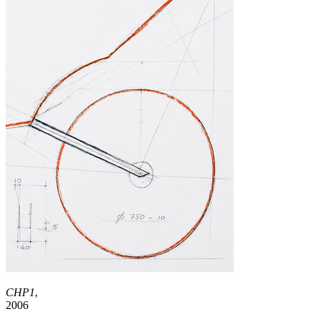
CHP1
,
2006