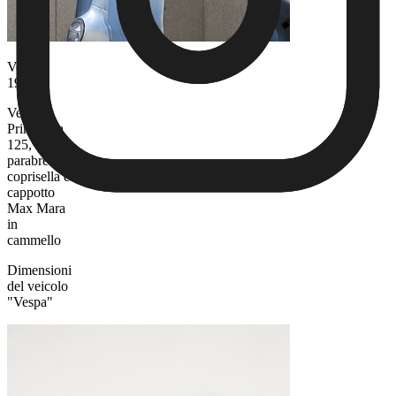
Vespa,
1993
Vespa
Primavera
125,
parabrezza,
coprisella e
cappotto
Max Mara
in
cammello
Dimensioni
del veicolo
"Vespa"