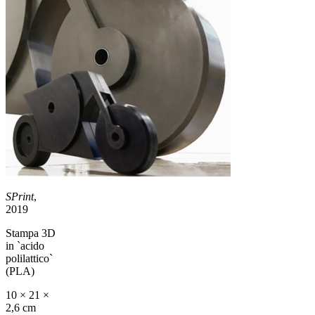
SPrint
,
2019
Stampa 3D
in `acido
polilattico`
(PLA)
10 × 21 ×
2,6 cm