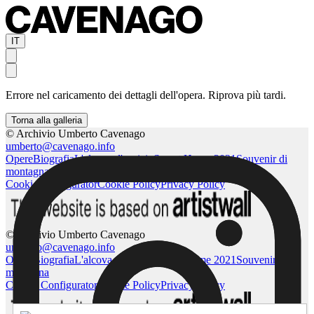
IT
Errore nel caricamento dei dettagli dell'opera. Riprova più tardi.
Torna alla galleria
© Archivio Umberto Cavenago
umberto@cavenago.info
Opere
Biografia
L'alcova d'acciaio
Sweet Home 2021
Souvenir di
montagna
Cookie Configurator
Cookie Policy
Privacy Policy
© Archivio Umberto Cavenago
umberto@cavenago.info
Opere
Biografia
L'alcova d'acciaio
Sweet Home 2021
Souvenir di
montagna
Cookie Configurator
Cookie Policy
Privacy Policy