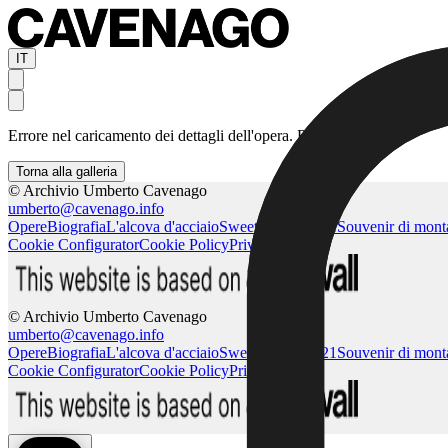
IT
Errore nel caricamento dei dettagli dell'opera. Riprova più tardi.
Torna alla galleria
© Archivio Umberto Cavenago
umberto@cavenago.info
Opere
Biografia
L'alcova d'acciaio
Sweet Home 2021
Souvenir di mon
Cookie Configurator
Cookie Policy
Privacy Policy
© Archivio Umberto Cavenago
umberto@cavenago.info
Opere
Biografia
L'alcova d'acciaio
Sweet Home 2021
Souvenir di mon
Cookie Configurator
Cookie Policy
Privacy Policy