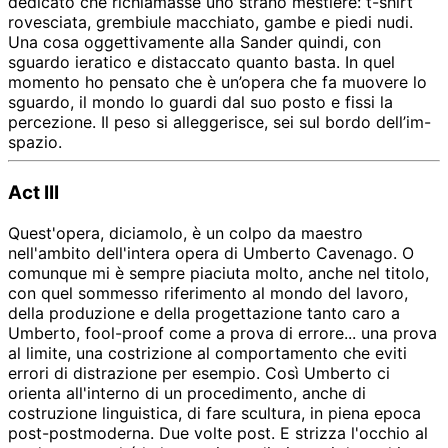
dedicato che richiamasse uno strano mestiere: t-shirt
rovesciata, grembiule macchiato, gambe e piedi nudi.
Una cosa oggettivamente alla Sander quindi, con
sguardo ieratico e distaccato quanto basta. In quel
momento ho pensato che è un’opera che fa muovere lo
sguardo, il mondo lo guardi dal suo posto e fissi la
percezione. Il peso si alleggerisce, sei sul bordo dell’im-
spazio.
Act III
Quest'opera, diciamolo, è un colpo da maestro
nell'ambito dell'intera opera di Umberto Cavenago. O
comunque mi è sempre piaciuta molto, anche nel titolo,
con quel sommesso riferimento al mondo del lavoro,
della produzione e della progettazione tanto caro a
Umberto, fool-proof come a prova di errore... una prova
al limite, una costrizione al comportamento che eviti
errori di distrazione per esempio. Così Umberto ci
orienta all'interno di un procedimento, anche di
costruzione linguistica, di fare scultura, in piena epoca
post-postmoderna. Due volte post. E strizza l'occhio al