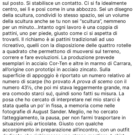
sul posto. Si stabilisce un contatto. Ci si fa idealmente
centro, sei lì e posi come in una abbozzo. Sei un disegno
della scultura, condividi lo stesso spazio, sei un volume
della scultura anche se tu non sei “scultura”, nemmeno
per un minuto…Intanto ogni lavoro è una coppia di
pattini, uno per piede, giusto come ci si aspetta di
trovarli. Il richiamo è ai pattini tradizionali ad uso
ricreativo, quelli con la disposizione delle quattro rotelle
a quadrato che permettono di muoversi sul terreno,
correre e fare evoluzioni. La produzione prevede
esemplari in acciaio Cor-Ten e altre in marmo di Carrara,
all’origine con prototipi in acciaio zincato. Sulla
superficie di appoggio è riportato un numero relativo al
numero di scarpe (ho provato
A prova di scemo
con il
numero 43½, che poi mi stava leggermente grande, ma
era comodo starci su), quindi sono fatti su misura. La
posa che ho cercato di interpretare nel mio starci è
stata quella un po’ in fissa, a memoria come nelle
fotografie di August Sander. Meglio, ne ho cercato
l’atteggiamento, la pausa, per non farmi trasportare in
situazioni più articolate. Giusto con qualche
accorgimento in preparazione all’incontro, con un outfit