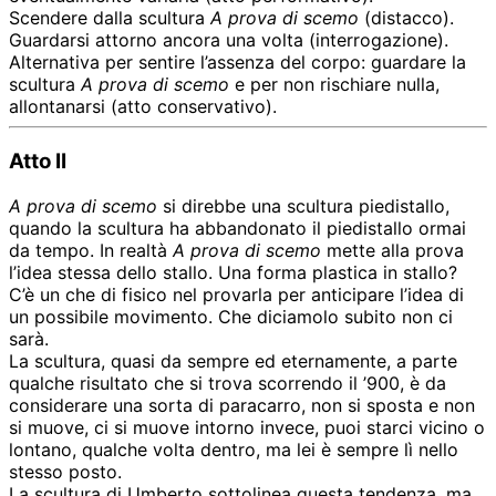
Scendere dalla scultura
A prova di scemo
(distacco).
Guardarsi attorno ancora una volta (interrogazione).
Alternativa per sentire l’assenza del corpo: guardare la
scultura
A prova di scemo
e per non rischiare nulla,
allontanarsi (atto conservativo).
Atto II
A prova di scemo
si direbbe una scultura piedistallo,
quando la scultura ha abbandonato il piedistallo ormai
da tempo. In realtà
A prova di scemo
mette alla prova
l’idea stessa dello stallo. Una forma plastica in stallo?
C’è un che di fisico nel provarla per anticipare l’idea di
un possibile movimento. Che diciamolo subito non ci
sarà.
La scultura, quasi da sempre ed eternamente, a parte
qualche risultato che si trova scorrendo il ’900, è da
considerare una sorta di paracarro, non si sposta e non
si muove, ci si muove intorno invece, puoi starci vicino o
lontano, qualche volta dentro, ma lei è sempre lì nello
stesso posto.
La scultura di Umberto sottolinea questa tendenza, ma