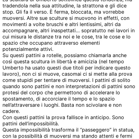
tradendola nella sua attitudine, la strattona e gli dice
stop. Gli fa il verso. È ferma, bloccata, ma vorrebbe
muoversi. Altre sue sculture si muovono in effetti, con
movimenti a volte bruschi e altri lentissimi, altri da
accompagnare, altri inaspettati… sopratutto nei lavori in
cui misura le distanze tra noi e le cose, tra le cose e lo
spazio che occupano attraverso elementi
potenzialmente attivi.
Su questi pattini a rotelle, possiamo chiamarla anche
così questa scultura in libertà e amicizia (nel tempo
Umberto ha usato questi due titoli per indicare questo
lavoro), non ci si muove, casomai ci si mette alla prova
come stupidi per tentare di muoversi. I pattini di solito
quando sono pattini e non interpretazioni di pattini sono
protesi del corpo che permettono di accelerare lo
spostamento, di accorciare il tempo e lo spazio
nell’attraversare i luoghi. Basta non scivolare e non
cadere.
Con questi pattini la prova fallisce in anticipo. Sono
pattini dell’impossibilità.
Questa impossibilità trasforma il “passeggero” in statua,
con la possibilità di muoversi ma stando attenti e fermi