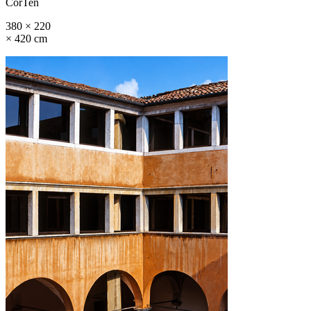
CorTen
380 × 220
× 420 cm