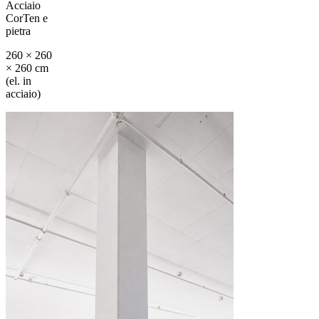
Acciaio
CorTen e
pietra
260 × 260
× 260 cm
(el. in
acciaio)