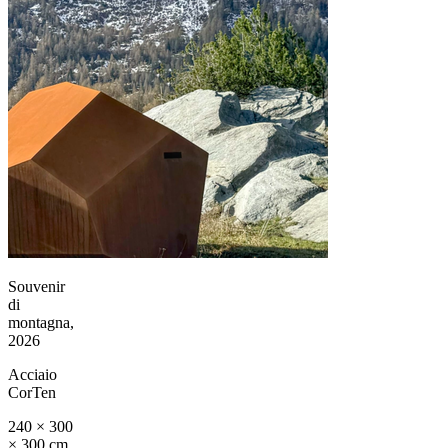
Souvenir
di
montagna,
2026
Acciaio
CorTen
240 × 300
× 300 cm