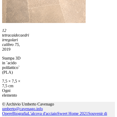
12
tetracaidecaedri
irregolari
calibro 75
,
2019
Stampa 3D
in `acido
polilattico`
(PLA)
7,5 × 7,5 ×
7,5 cm
Ogni
elemento
© Archivio Umberto Cavenago
umberto@cavenago.info
Opere
Biografia
L'alcova d'acciaio
Sweet Home 2021
Souvenir di