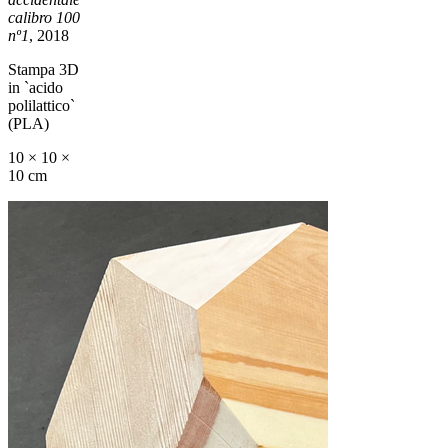
calibro 100
nº1
, 2018
Stampa 3D
in `acido
polilattico`
(PLA)
10 × 10 ×
10 cm