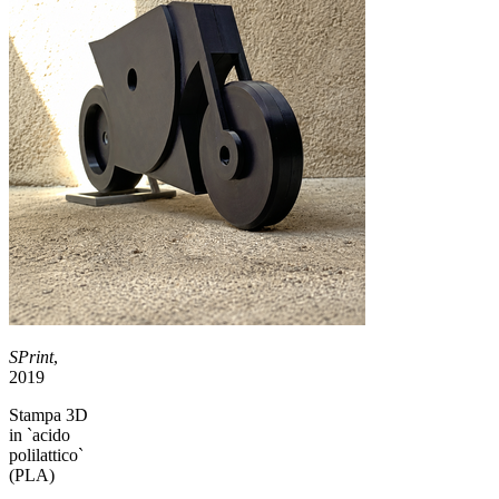
SPrint
,
2019
Stampa 3D
in `acido
polilattico`
(PLA)