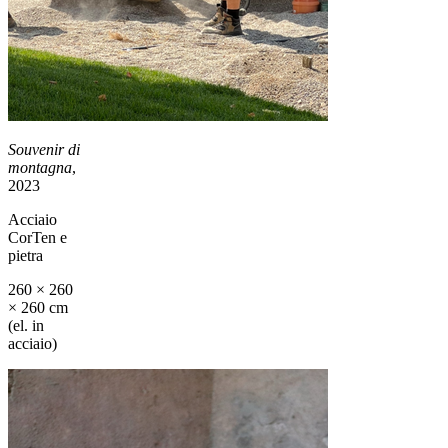
Souvenir di
montagna
,
2023
Acciaio
CorTen e
pietra
260 × 260
× 260 cm
(el. in
acciaio)