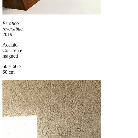
Erratico
reversibile
,
2019
Acciaio
Cor-Ten e
magneti
60 × 60 ×
60 cm