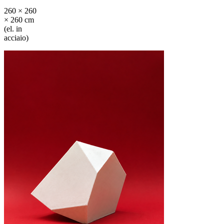
260 × 260
× 260 cm
(el. in
acciaio)