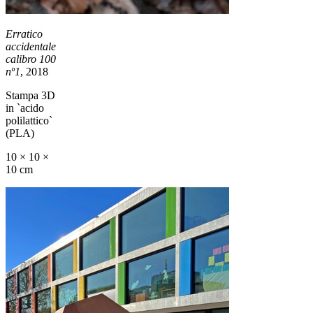
Erratico
accidentale
calibro 100
nº1
, 2018
Stampa 3D
in `acido
polilattico`
(PLA)
10 × 10 ×
10 cm