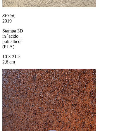
SPrint
,
2019
Stampa 3D
in `acido
polilattico`
(PLA)
10 × 21 ×
2,6 cm