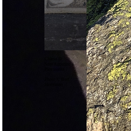
Chiesa di
Sant'Agostino a
Pietrasanta
Photo © Bart
Herreman