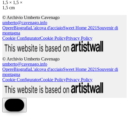
1,5 × 1,5 ×
1,5 cm
© Archivio Umberto Cavenago
umberto@cavenago.info
Opere
Biografia
L'alcova d'acciaio
Sweet Home 2021
Souvenir di
montagna
Cookie Configurator
Cookie Policy
Privacy Policy
© Archivio Umberto Cavenago
umberto@cavenago.info
Opere
Biografia
L'alcova d'acciaio
Sweet Home 2021
Souvenir di
montagna
Cookie Configurator
Cookie Policy
Privacy Policy