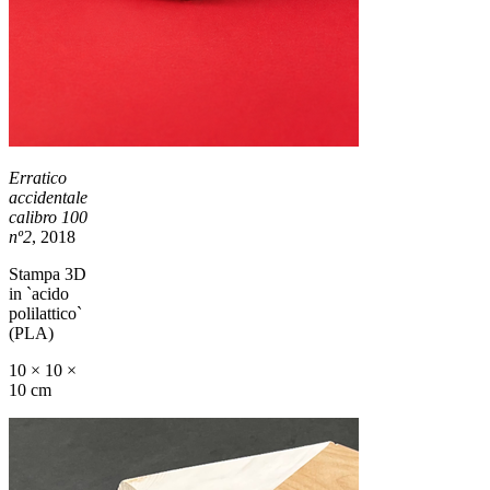
Erratico
accidentale
calibro 100
nº2
, 2018
Stampa 3D
in `acido
polilattico`
(PLA)
10 × 10 ×
10 cm