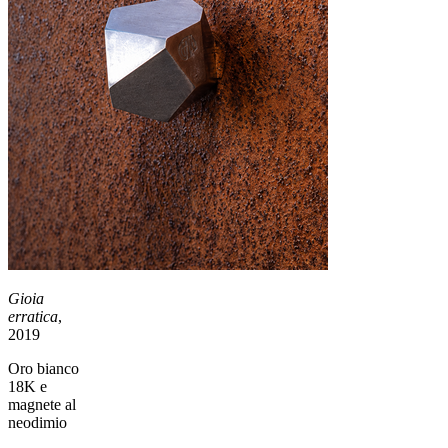
Gioia
erratica
,
2019
Oro bianco
18K e
magnete al
neodimio