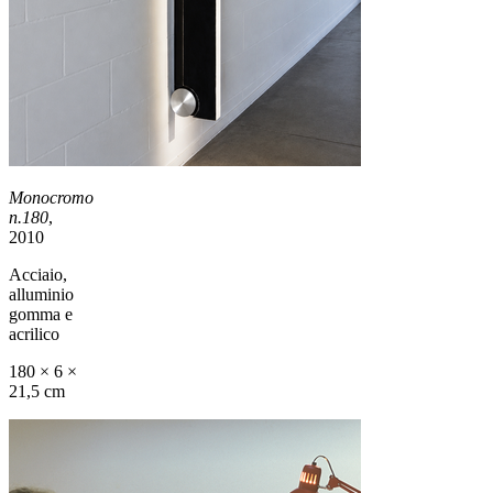
Monocromo
n.180
,
2010
Acciaio,
alluminio
gomma e
acrilico
180 × 6 ×
21,5 cm