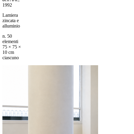
1992
Lamiera
zincata e
alluminio
n. 50
elementi
75 × 75 ×
10 cm
ciascuno