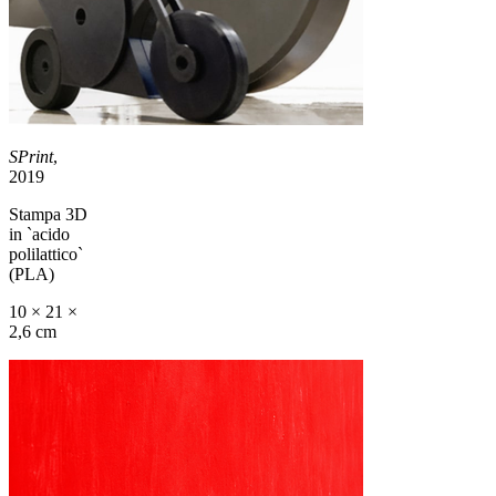
SPrint
,
2019
Stampa 3D
in `acido
polilattico`
(PLA)
10 × 21 ×
2,6 cm