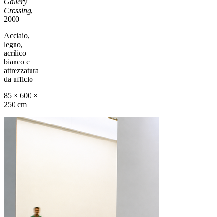
Gallery
Crossing
,
2000
Acciaio,
legno,
acrilico
bianco e
attrezzatura
da ufficio
85 × 600 ×
250 cm