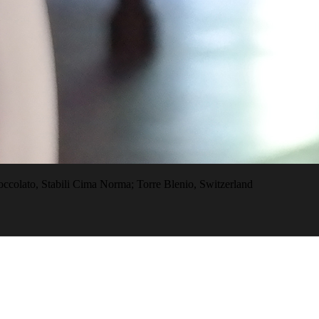
ccolato, Stabili Cima Norma; Torre Blenio, Switzerland