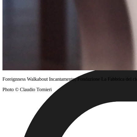
Foreignness Walkabout Incantamento; Fondazione La Fabbrica del cio
Photo © Claudio Tornieri